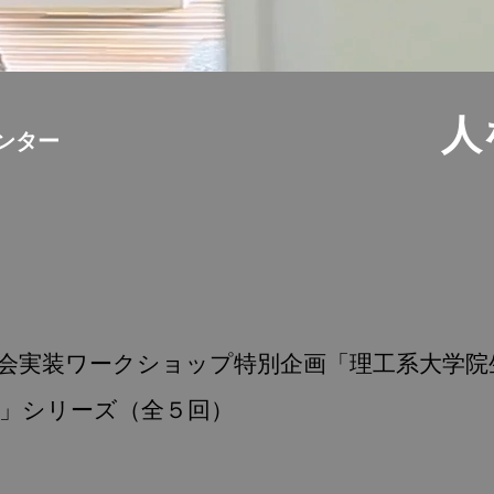
人
ンター
ス
会実装ワークショップ特別企画「理工系大学院
」シリーズ（全５回）