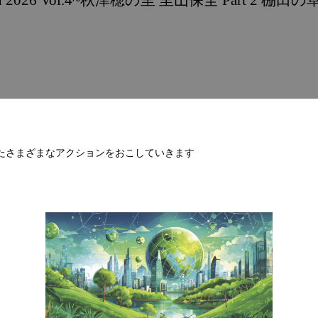
tion 2026 Vol.4~秋津穂の里 里山保全 Part 2 棚田
たさまざまなアクションをおこしていきます