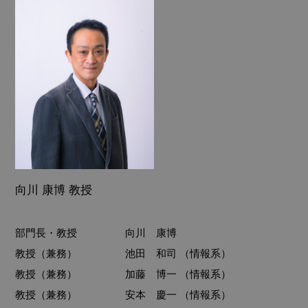
向川 康博 教授
部門長・教授
向川 康博
教授（兼務）
池田 和司 （情報系）
教授（兼務）
加藤 博一 （情報系）
教授（兼務）
安本 慶一 （情報系）