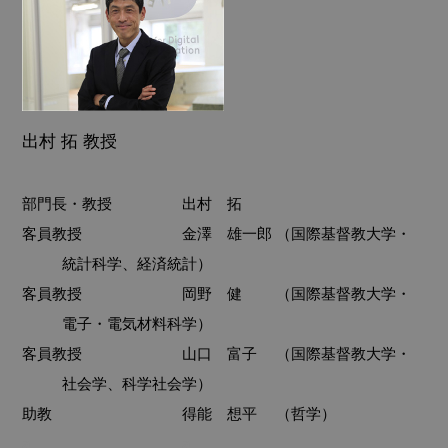
出村 拓 教授
部門長・教授
出村 拓
客員教授
金澤 雄一郎 （国際基督教大学・
統計科学、経済統計）
客員教授
岡野 健 （国際基督教大学・
電子・電気材料科学）
客員教授
山口 富子 （国際基督教大学・
社会学、科学社会学）
助教
得能 想平 （哲学）
a
a