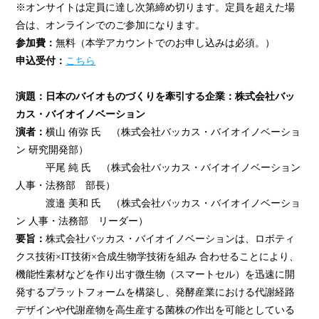
※オンサイトは定員に達し次第締め切ります。定員を超えた場
合は、オンラインでのご参加になります。
参加費：
無料（本学アカウントでのお申し込みは必須。）
申込受付：
こちら
演題：日本のバイオものづくりを牽引する企業：株式会社バッ
カス・バイオイノベーション
演者：
横山 侑弥 氏 （株式会社バッカス・バイオイノベーショ
ン 研究開発部）
平尾 純 氏 （株式会社バッカス・バイオイノベーション
人事・法務部 部長）
渡邉 美和 氏 （株式会社バッカス・バイオイノベーショ
ン 人事・法務部 リーダー）
要旨：
株式会社バッカス・バイオイノベーションは、ロボティ
クス技術×IT技術×合成生物学技術を組み 合わせることにより、
機能性素材などを作り出す微生物（スマートセル）を迅速に開
発するプラットフォームを構築し、発酵産業における代謝経路
デザインや代謝産物を高生産する菌株の作出を可能としている