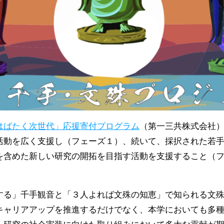
はばたく次世代」応援寄付プログラム
（第一三共株式会社
活動を広く支援し（フェーズ１）、続いて、採択された若
を含めた新しい研究の開拓を目指す活動を支援すること（
する」千手観音と「３人よれば文殊の知恵」で知られる文
キャリアアップを推進するだけでなく、本学においても多