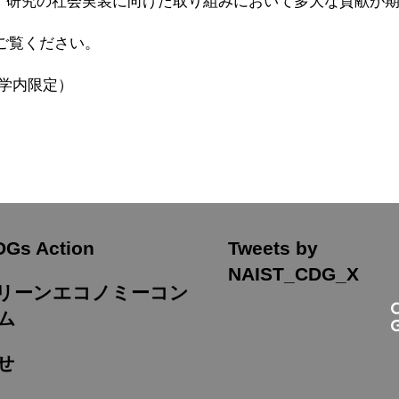
、研究の社会実装に向けた取り組みにおいて多大な貢献が
をご覧ください。
(学内限定）
DGs Action
Tweets by
NAIST_CDG_X
Tグリーンエコノミーコン
ム
せ