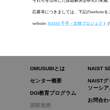
それらを活用した課題解決型研究の実施
応募等につきましては、下記のwebsite
website:
NAIST 千手・文殊プロジェクト
OMUSUBIとは
NAIST S
センター概要
NAIS
ソーシア
DGI教育プログラム
お問合わ
国際連携