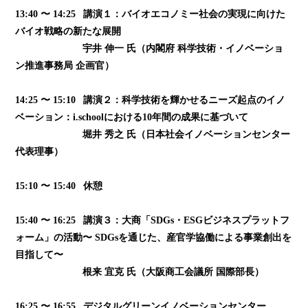
13:40 〜 14:25 講演１：バイオエコノミー社会の実現に向けた
バイオ戦略の新たな展開
宇井 伸一 氏（内閣府 科学技術・イノベーショ
ン推進事務局 企画官）
14:25 〜 15:10 講演２：科学技術を輝かせるニーズ起点のイノ
ベーション：i.schoolにおける10年間の成果に基づいて
堀井 秀之 氏（日本社会イノベーションセンター
代表理事）
15:10 〜 15:40 休憩
15:40 〜 16:25 講演３：大商「SDGs・ESGビジネスプラットフ
ォーム」の活動〜 SDGsを通じた、産官学協働による事業創出を
目指して〜
根来 宜克 氏（大阪商工会議所 国際部長）
16:25 〜 16:55 デジタルグリーンイノベーションセンター