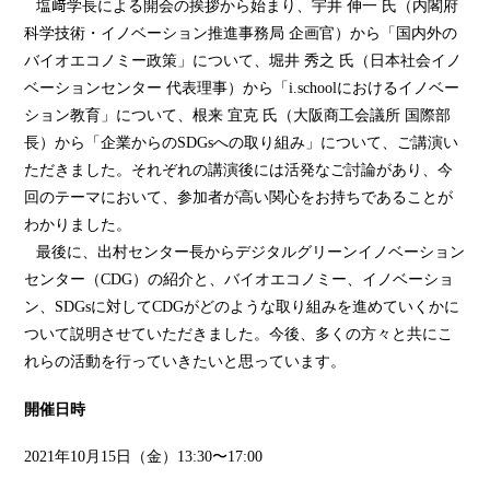
塩﨑学長による開会の挨拶から始まり、宇井 伸一 氏（内閣府
科学技術・イノベーション推進事務局 企画官）から「国内外の
バイオエコノミー政策」について、堀井 秀之 氏（日本社会イノ
ベーションセンター 代表理事）から「i.schoolにおけるイノベー
ション教育」について、根来 宜克 氏（大阪商工会議所 国際部
長）から「企業からのSDGsへの取り組み」について、ご講演い
ただきました。それぞれの講演後には活発なご討論があり、今
回のテーマにおいて、参加者が高い関心をお持ちであることが
わかりました。
最後に、出村センター長からデジタルグリーンイノベーション
センター（CDG）の紹介と、バイオエコノミー、イノベーショ
ン、SDGsに対してCDGがどのような取り組みを進めていくかに
ついて説明させていただきました。今後、多くの方々と共にこ
れらの活動を行っていきたいと思っています。
開催日時
2021年10月15日（金）13:30〜17:00