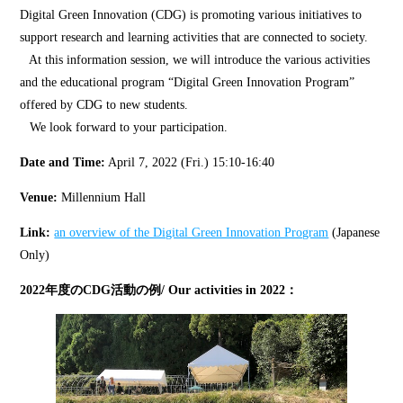
Digital Green Innovation (CDG) is promoting various initiatives to
support research and learning activities that are connected to society.
At this information session, we will introduce the various activities
and the educational program “Digital Green Innovation Program”
offered by CDG to new students.
We look forward to your participation.
Date and Time:
April 7, 2022 (Fri.) 15:10-16:40
Venue:
Millennium Hall
Link:
an overview of the Digital Green Innovation Program
(Japanese
Only)
2022年度のCDG活動の例/ Our activities in 2022：