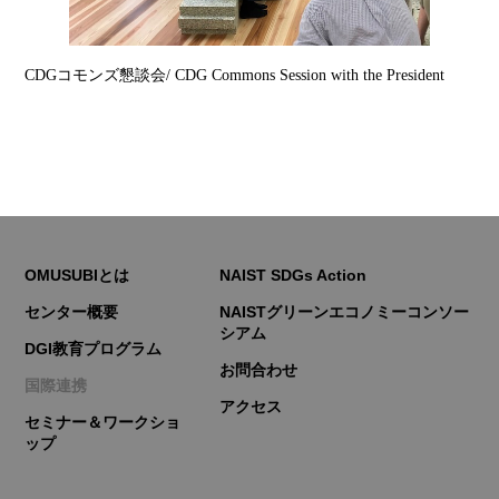
CDGコモンズ懇談会/ CDG Commons Session with the President
OMUSUBIとは
NAIST SDGs Action
センター概要
NAISTグリーンエコノミーコンソー
シアム
DGI教育プログラム
お問合わせ
国際連携
アクセス
セミナー＆ワークショ
ップ