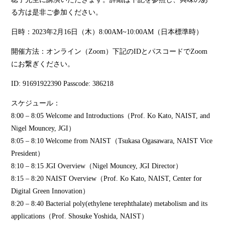
る方は是非ご参加ください。
日時：2023年2月16日（木）8:00AM~10:00AM（日本標準時）
開催方法：オンライン（Zoom）下記のIDとパスコードでZoom
にお繋ぎください。
ID: 91691922390 Passcode: 386218
スケジュール：
8:00 – 8:05 Welcome and Introductions（Prof. Ko Kato, NAIST, and
Nigel Mouncey, JGI）
8:05 – 8:10 Welcome from NAIST（Tsukasa Ogasawara, NAIST Vice
President）
8:10 – 8:15 JGI Overview（Nigel Mouncey, JGI Director）
8:15 – 8:20 NAIST Overview（Prof. Ko Kato, NAIST, Center for
Digital Green Innovation）
8:20 – 8:40 Bacterial poly(ethylene terephthalate) metabolism and its
applications（Prof. Shosuke Yoshida, NAIST）