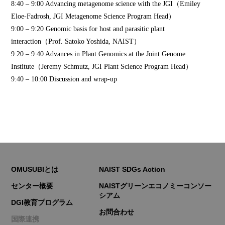
8:40 – 9:00 Advancing metagenome science with the JGI（Emiley
Eloe-Fadrosh, JGI Metagenome Science Program Head）
9:00 – 9:20 Genomic basis for host and parasitic plant
interaction（Prof. Satoko Yoshida, NAIST）
9:20 – 9:40 Advances in Plant Genomics at the Joint Genome
Institute（Jeremy Schmutz, JGI Plant Science Program Head）
9:40 – 10:00 Discussion and wrap-up
OMUSUBIとは
NAIST SDGs Action
センター概要
NAISTグリーンエコノミーコンソー
シアム
DGI教育プログラム
お問合わせ
国際連携