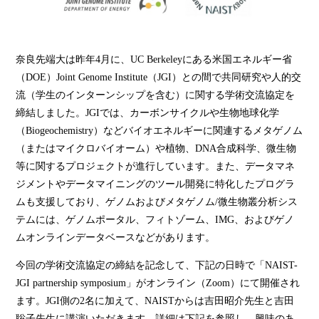
奈良先端大は昨年4月に、UC Berkeleyにある米国エネルギー省
（DOE）Joint Genome Institute（JGI）との間で共同研究や人的交
流（学生のインターンシップを含む）に関する学術交流協定を
締結しました。JGIでは、カーボンサイクルや生物地球化学
（Biogeochemistry）などバイオエネルギーに関連するメタゲノム
（またはマイクロバイオーム）や植物、DNA合成科学、微生物
等に関するプロジェクトが進行しています。また、データマネ
ジメントやデータマイニングのツール開発に特化したプログラ
ムも支援しており、ゲノムおよびメタゲノム/微生物叢分析シス
テムには、ゲノムポータル、フィトゾーム、IMG、およびゲノ
ムオンラインデータベースなどがあります。
今回の学術交流協定の締結を記念して、下記の日時で「NAIST-
JGI partnership symposium」がオンライン（Zoom）にて開催され
ます。JGI側の2名に加えて、NAISTからは吉田昭介先生と吉田
聡子先生に講演いただきます。詳細は下記を参照し、興味のあ