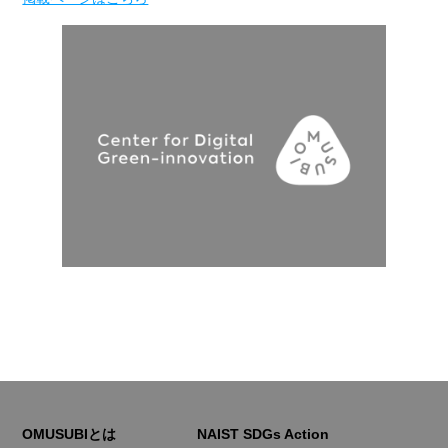
OMUSUBIとは
NAIST SDGs Action