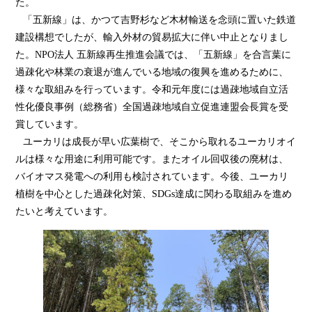
た。
「五新線」は、かつて吉野杉など木材輸送を念頭に置いた鉄道
建設構想でしたが、輸入外材の貿易拡大に伴い中止となりまし
た。NPO法人 五新線再生推進会議では、「五新線」を合言葉に
過疎化や林業の衰退が進んでいる地域の復興を進めるために、
様々な取組みを行っています。令和元年度には過疎地域自立活
性化優良事例（総務省）全国過疎地域自立促進連盟会長賞を受
賞しています。
ユーカリは成長が早い広葉樹で、そこから取れるユーカリオイ
ルは様々な用途に利用可能です。またオイル回収後の廃材は、
バイオマス発電への利用も検討されています。今後、ユーカリ
植樹を中心とした過疎化対策、SDGs達成に関わる取組みを進め
たいと考えています。