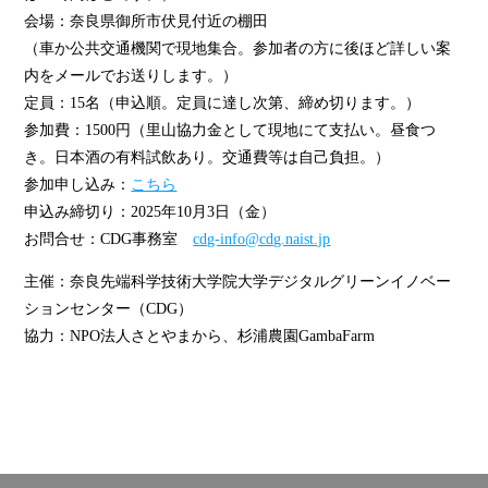
会場：奈良県御所市伏見付近の棚田
（車か公共交通機関で現地集合。参加者の方に後ほど詳しい案
内をメールでお送りします。）
定員：15名（申込順。定員に達し次第、締め切ります。）
参加費：1500円（里山協力金として現地にて支払い。昼食つ
き。日本酒の有料試飲あり。交通費等は自己負担。）
参加申し込み：
こちら
申込み締切り：2025年10月3日（金）
お問合せ：CDG事務室
cdg-info@cdg.naist.jp
主催：奈良先端科学技術大学院大学デジタルグリーンイノベー
ションセンター（CDG）
協力：NPO法人さとやまから、杉浦農園GambaFarm