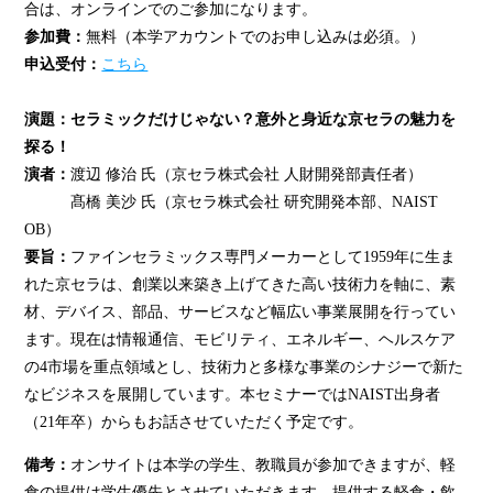
合は、オンラインでのご参加になります。
参加費：
無料（本学アカウントでのお申し込みは必須。）
申込受付：
こちら
演題：セラミックだけじゃない？意外と身近な京セラの魅力を
探る！
演者：
渡辺 修治 氏（京セラ株式会社 人財開発部責任者）
髙橋 美沙 氏（京セラ株式会社 研究開発本部、NAIST
OB）
要旨：
ファインセラミックス専門メーカーとして1959年に生ま
れた京セラは、創業以来築き上げてきた高い技術力を軸に、素
材、デバイス、部品、サービスなど幅広い事業展開を行ってい
ます。現在は情報通信、モビリティ、エネルギー、ヘルスケア
の4市場を重点領域とし、技術力と多様な事業のシナジーで新た
なビジネスを展開しています。本セミナーではNAIST出身者
（21年卒）からもお話させていただく予定です。
備考：
オンサイトは本学の学生、教職員が参加できますが、軽
食の提供は学生優先とさせていただきます。提供する軽食・飲