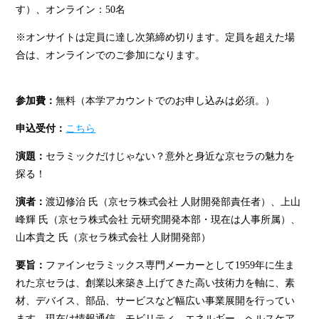
す）、オンライン：50名
※オンサイトは定員に達し次第締め切ります。定員を超えた場
合は、オンラインでのご参加になります。
参加費：
無料（本学アカウントでのお申し込みは必須。）
申込受付：
こちら
演題：
セラミックだけじゃない？意外と身近な京セラの魅力を
探る！
演者：
渡辺修治 氏（京セラ株式会社 人財開発部責任者）、上山
峰輝 氏（京セラ株式会社 元研究開発本部・現在は人事所属）、
山本貴之 氏（京セラ株式会社 人財開発部）
要旨：
ファインセラミックス専門メーカーとして1959年に生ま
れた京セラは、創業以来築き上げてきた高い技術力を軸に、素
材、デバイス、部品、サービスなど幅広い事業展開を行ってい
ます。現在は情報通信、モビリティ、エネルギー、ヘルスケア